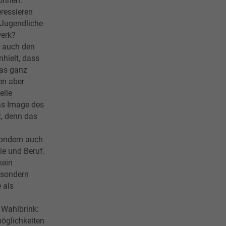
können.
ressieren
 Jugendliche
dwerk?
em auch den
nhielt, dass
was ganz
en aber
elle
as Image des
, denn das
sondern auch
ie und Beruf.
kein
, sondern
 als
Wahlbrink:
möglichkeiten