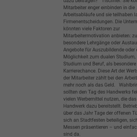
dazu beitragen? Tischner: Sie kö
Mitarbeiter enger einbinden in die
Arbeitsabläufe und sie teilhaben 
Firmenentscheidungen. Die Unter
könnten viele Faktoren zur
Mitarbeitermotivation anbieten: z
besondere Lehrgänge oder Austau
Angebote für Auszubildende oder 
Möglichkeit zum dualen Studium, 
Studium und Beruf, als besondere
Karrierechance. Diese Art der Wer
der Mitarbeiter zählt bei den Arbe
mehr noch als das Geld. Wahlbrin
sollten den Tag des Handwerks fei
vielen Werbemittel nutzen, die da
Handwerk dazu bereitstellt. Betrie
über das Jahr Tage der offenen T
sich an Stadtfesten beteiligen, sic
Messen präsentieren – und einfac
sind da.