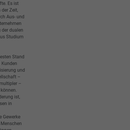
te. Es ist
der Zeit,
rch Aus- und
nternehmen
g der dualen
aus Studium
n
esten Stand
m Kunden
isierung und
llschaft –
multipler –
n können.
erung ist,
sen in
ie Gewerke
e Menschen