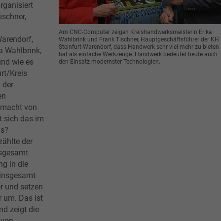
rganisiert
ischner,
Am CNC-Computer zeigen Kreishandwerksmeisterin Erika
Warendorf,
Wahlbrink und Frank Tischner, Hauptgeschäftsführer der KH
Steinfurt-Warendorf, dass Handwerk sehr viel mehr zu bieten
a Wahlbrink,
hat als einfache Werkzeuge. Handwerk bedeutet heute auch
und wie es
den Einsatz modernster Technologien.
rt/Kreis
 der
en
smacht von
t sich das im
aus?
ählte der
nsgesamt
ng in die
 insgesamt
r und setzen
r um. Das ist
nd zeigt die
 von