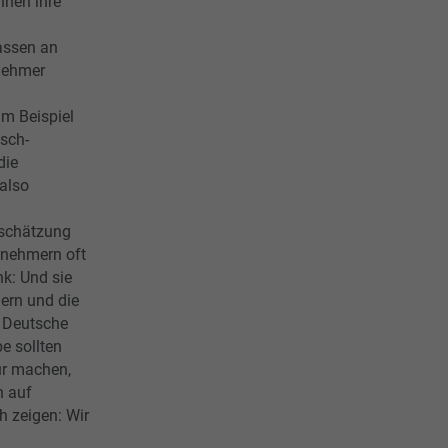
nnen ihre
lassen an
nehmer
um Beispiel
sch-
die
also
tschätzung
itnehmern oft
k: Und sie
ern und die
s Deutsche
be sollten
ür machen,
h auf
h zeigen: Wir