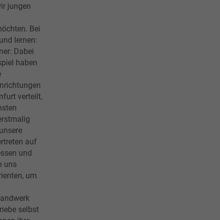
ir jungen
möchten. Bei
und lernen:
ner: Dabei
spiel haben
e
inrichtungen
urt verteilt,
hsten
erstmalig
unsere
rtreten auf
essen und
n uns
rienten, um
Handwerk
iebe selbst