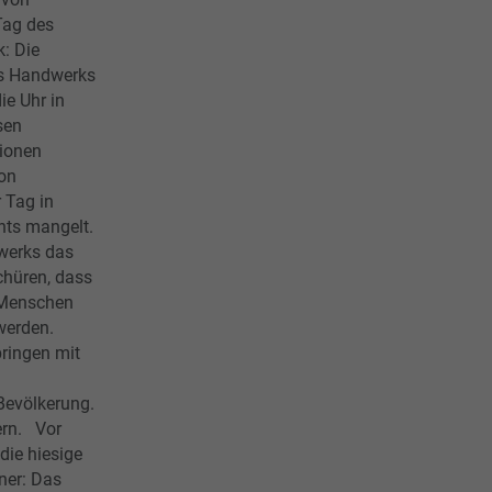
Tag des
: Die
s Handwerks
ie Uhr in
sen
lionen
ion
 Tag in
hts mangelt.
werks das
chüren, dass
e Menschen
 werden.
ringen mit
Bevölkerung.
ern. Vor
die hiesige
ner: Das