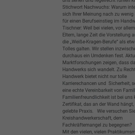
uns sehen und regelrecht fühlen 
Stichwort Nachwuchs: Warum inte
sich Ihrer Meinung nach zu wenig
für einen Berufseinstieg im Han
Tischner: Weil bei vielen, vor all
Eltern, lange Zeit die Vorstellung a
die „Weiße-Kragen-Berufe“ als et
Tolles galten. Wir stellen inzwisch
durchaus ein Umdenken fest. Aktu
Marktforschungen zeigen, dass d
Handwerks sich wandelt. Zu Recht
Handwerk bietet nicht nur tolle
Karrierechancen und Sicherheit, 
eine echte Vereinbarkeit von Famil
Familienfreundlichkeit ist bei uns 
Zertifikat, das an der Wand hängt
gelebte Praxis. Wie versuchen Sie
Kreishandwerkerschaft, dem
Fachkräftemangel zu begegnen? 
Mit den vielen, vielen Praktikums