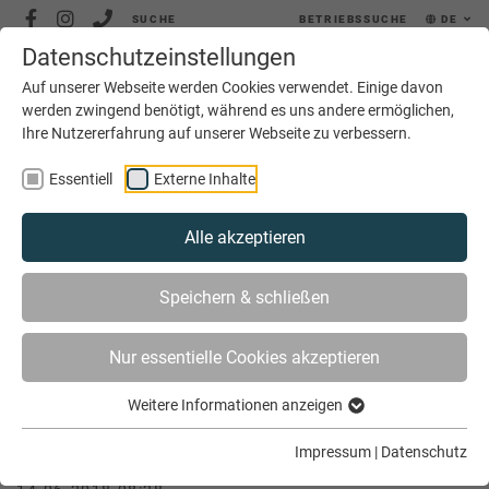
SUCHE
BETRIEBSSUCHE
DE
Datenschutzeinstellungen
MENÜ
Auf unserer Webseite werden Cookies verwendet. Einige davon
werden zwingend benötigt, während es uns andere ermöglichen,
Ihre Nutzererfahrung auf unserer Webseite zu verbessern.
Essentiell
Externe Inhalte
Alle akzeptieren
SIE SIND HIER
AKTUELLES
Speichern & schließen
DELEGATIONSBESUCH AUS ECUADOR
Nur essentielle Cookies akzeptieren
Weitere Informationen anzeigen
Delegationsbesuch aus Ecuador
Impressum
|
Datenschutz