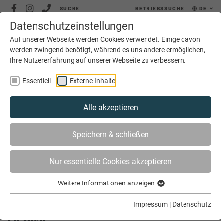
SUCHE
BETRIEBSSUCHE
DE
Datenschutzeinstellungen
MENÜ
Auf unserer Webseite werden Cookies verwendet. Einige davon
werden zwingend benötigt, während es uns andere ermöglichen,
Ihre Nutzererfahrung auf unserer Webseite zu verbessern.
Essentiell
Externe Inhalte
Alle akzeptieren
SIE SIND HIER
AKTUELLES
Speichern & schließen
CHEF DER HANDWERKSKAMMERN IN NRW ZU GAST
Nur essentielle Cookies akzeptieren
Weitere Informationen anzeigen
Chef der Handwerkskammern in NRW
Impressum
|
Datenschutz
zu Gast