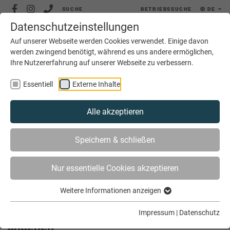
SUCHE
BETRIEBSSUCHE
DE
Datenschutzeinstellungen
MENÜ
Auf unserer Webseite werden Cookies verwendet. Einige davon
werden zwingend benötigt, während es uns andere ermöglichen,
Ihre Nutzererfahrung auf unserer Webseite zu verbessern.
Essentiell
Externe Inhalte
Alle akzeptieren
SIE SIND HIER
AKTUELLES
Speichern & schließen
BÜROKRATIEABBAU ENDLICH WIRKSAM ANGEHEN
Nur essentielle Cookies akzeptieren
Weitere Informationen anzeigen
Bürokratieabbau endlich wirksam
Impressum
|
Datenschutz
angehen