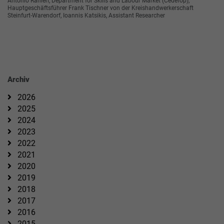
Antonio Ranieri, Department for Skills and Labour Market (Cedefop),
Hauptgeschäftsführer Frank Tischner von der Kreishandwerkerschaft
Steinfurt-Warendorf, Ioannis Katsikis, Assistant Researcher
Archiv
2026
2025
2024
2023
2022
2021
2020
2019
2018
2017
2016
2015