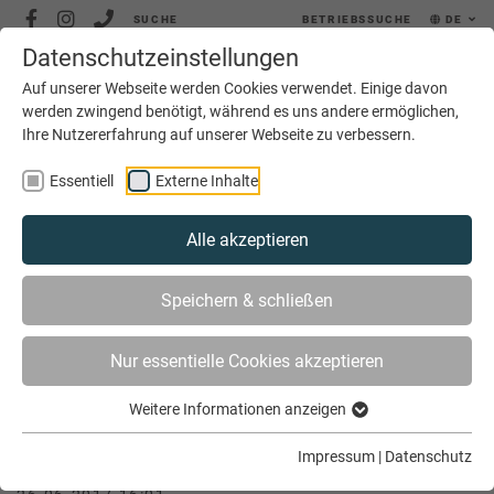
SUCHE
BETRIEBSSUCHE
DE
Datenschutzeinstellungen
MENÜ
Auf unserer Webseite werden Cookies verwendet. Einige davon
werden zwingend benötigt, während es uns andere ermöglichen,
Ihre Nutzererfahrung auf unserer Webseite zu verbessern.
Essentiell
Externe Inhalte
Alle akzeptieren
SIE SIND HIER
AKTUELLES
Speichern & schließen
AUSTAUSCH MIT GLEICHGESINNTEN
Nur essentielle Cookies akzeptieren
Weitere Informationen anzeigen
Austausch mit Gleichgesinnten
Impressum
|
Datenschutz