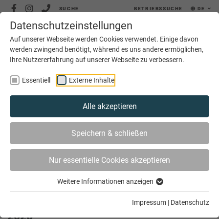
SUCHE
BETRIEBSSUCHE
DE
Datenschutzeinstellungen
MENÜ
Auf unserer Webseite werden Cookies verwendet. Einige davon
werden zwingend benötigt, während es uns andere ermöglichen,
Ihre Nutzererfahrung auf unserer Webseite zu verbessern.
Essentiell
Externe Inhalte
Alle akzeptieren
SIE SIND HIER
AKTUELLES
Speichern & schließen
AUSSTELLER-ANMELDESTART FÜR DIE BEAM 2025
Nur essentielle Cookies akzeptieren
Weitere Informationen anzeigen
Aussteller-Anmeldestart für die BEAM
Impressum
|
Datenschutz
2025