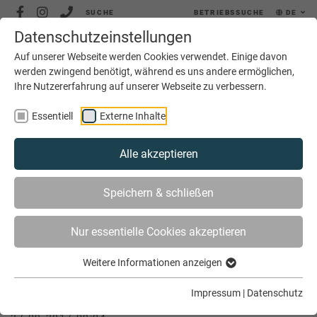
SUCHE
BETRIEBSSUCHE
DE
Datenschutzeinstellungen
MENÜ
Auf unserer Webseite werden Cookies verwendet. Einige davon
werden zwingend benötigt, während es uns andere ermöglichen,
Ihre Nutzererfahrung auf unserer Webseite zu verbessern.
Essentiell
Externe Inhalte
Alle akzeptieren
SIE SIND HIER
AKTUELLES
Speichern & schließen
AUSBILDUNG GEHÖRT ZUM HANDWERK
Nur essentielle Cookies akzeptieren
Weitere Informationen anzeigen
Ausbildung gehört zum Handwerk
Impressum
|
Datenschutz