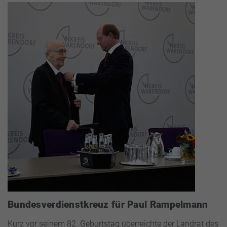
Bundesverdienstkreuz für Paul Rampelmann
Kurz vor seinem 82. Geburtstag überreichte der Landrat des