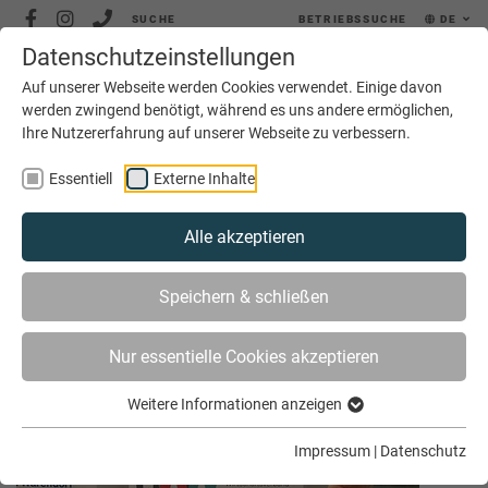
SUCHE
BETRIEBSSUCHE
DE
Datenschutzeinstellungen
MENÜ
Auf unserer Webseite werden Cookies verwendet. Einige davon
werden zwingend benötigt, während es uns andere ermöglichen,
Ihre Nutzererfahrung auf unserer Webseite zu verbessern.
Essentiell
Externe Inhalte
Alle akzeptieren
SIE SIND HIER
AKTUELLES
ARCHIV
Speichern & schließen
Nur essentielle Cookies akzeptieren
Archiv Oktober 2022
Weitere Informationen anzeigen
Impressum
|
Datenschutz