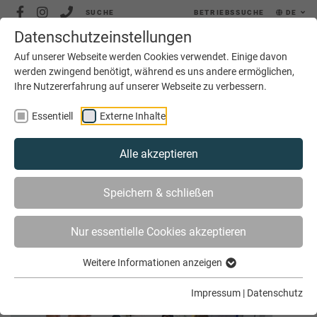
SUCHE
BETRIEBSSUCHE
DE
Datenschutzeinstellungen
MENÜ
Auf unserer Webseite werden Cookies verwendet. Einige davon
werden zwingend benötigt, während es uns andere ermöglichen,
Ihre Nutzererfahrung auf unserer Webseite zu verbessern.
Essentiell
Externe Inhalte
Alle akzeptieren
SIE SIND HIER
AKTUELLES
ARCHIV
Speichern & schließen
Nur essentielle Cookies akzeptieren
Archiv August 2023
Weitere Informationen anzeigen
Impressum
|
Datenschutz