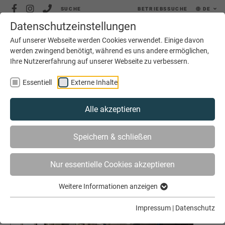
SUCHE
BETRIEBSSUCHE
DE
Datenschutzeinstellungen
MENÜ
Auf unserer Webseite werden Cookies verwendet. Einige davon
werden zwingend benötigt, während es uns andere ermöglichen,
Ihre Nutzererfahrung auf unserer Webseite zu verbessern.
Essentiell
Externe Inhalte
Alle akzeptieren
SIE SIND HIER
AKTUELLES
ARCHIV
Speichern & schließen
Nur essentielle Cookies akzeptieren
Archiv August 2018
Weitere Informationen anzeigen
Impressum
|
Datenschutz