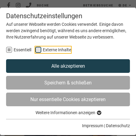
SUCHE
BETRIEBSSUCHE
DE
Datenschutzeinstellungen
MENÜ
Auf unserer Webseite werden Cookies verwendet. Einige davon
werden zwingend benötigt, während es uns andere ermöglichen,
Ihre Nutzererfahrung auf unserer Webseite zu verbessern.
Essentiell
Externe Inhalte
Alle akzeptieren
SIE SIND HIER
AKTUELLES
ARCHIV
Speichern & schließen
Nur essentielle Cookies akzeptieren
Archiv April 2018
Weitere Informationen anzeigen
Impressum
|
Datenschutz